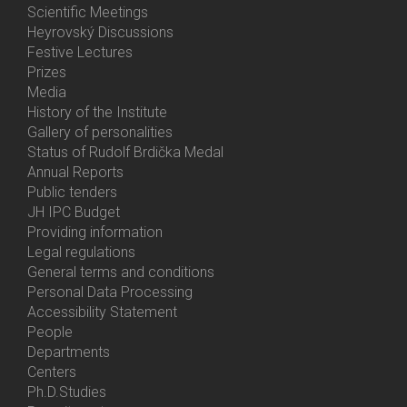
Activities
Scientific Meetings
Heyrovský Discussions
Festive Lectures
Prizes
Media
History of the Institute
Gallery of personalities
Status of Rudolf Brdička Medal
Annual Reports
Bottom
Public tenders
Menu
JH IPC Budget
About
Providing information
Us
Legal regulations
General terms and conditions
Personal Data Processing
Accessibility Statement
People
Bottom
Departments
Menu
Centers
Contacts
Ph.D.Studies