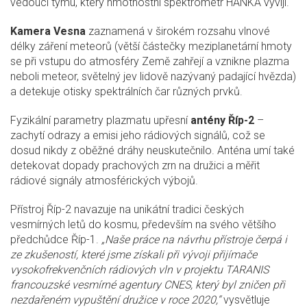
vedoucí týmu, který hmotnostní spektrometr HANKA vyvíjí.
Kamera Vesna
zaznamená v širokém rozsahu vlnové
délky záření meteorů (větší částečky meziplanetární hmoty
se při vstupu do atmosféry Země zahřejí a vznikne plazma
neboli meteor, světelný jev lidově nazývaný padající hvězda)
a detekuje otisky spektrálních čar různých prvků.
Fyzikální parametry plazmatu upřesní
antény Říp-2
–
zachytí odrazy a emisi jeho rádiových signálů, což se
dosud nikdy z oběžné dráhy neuskutečnilo. Anténa umí také
detekovat dopady prachových zrn na družici a měřit
rádiové signály atmosférických výbojů.
Přístroj Říp-2 navazuje na unikátní tradici českých
vesmírných letů do kosmu, především na svého většího
předchůdce Říp-1.
„Naše práce na návrhu přístroje čerpá i
ze zkušeností, které jsme získali při vývoji přijímače
vysokofrekvenčních rádiových vln v projektu TARANIS
francouzské vesmírné agentury CNES, který byl zničen při
nezdařeném vypuštění družice v roce 2020,“
vysvětluje