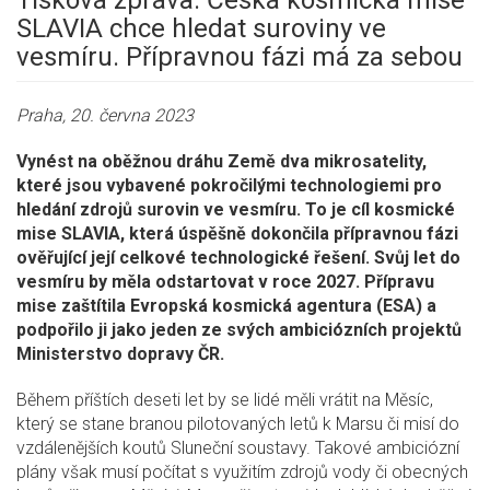
Tisková zpráva: Česká kosmická mise
SLAVIA chce hledat suroviny ve
vesmíru. Přípravnou fázi má za sebou
Praha, 20. června 2023
Vynést na oběžnou dráhu Země dva mikrosatelity,
které jsou vybavené pokročilými technologiemi pro
hledání zdrojů surovin ve vesmíru. To je cíl kosmické
mise SLAVIA, která úspěšně dokončila přípravnou fázi
ověřující její celkové technologické řešení. Svůj let do
vesmíru by měla odstartovat v roce 2027. Přípravu
mise zaštítila Evropská kosmická agentura (ESA) a
podpořilo ji jako jeden ze svých ambiciózních projektů
Ministerstvo dopravy ČR.
Během příštích deseti let by se lidé měli vrátit na Měsíc,
který se stane branou pilotovaných letů k Marsu či misí do
vzdálenějších koutů Sluneční soustavy. Takové ambiciózní
plány však musí počítat s využitím zdrojů vody či obecných