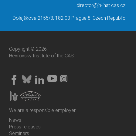
director@jh-inst.cas.cz
Dolejškova 2155/3, 182 00 Prague 8, Czech Republic
Copyright © 2026,
Heyrovský Institute of the CAS
We are a responsible employer.
News
Bottom
Press releases
Menu
Seminars