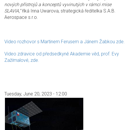
nových přístrojů a konceptů vyvinutých v rámci mise
SLAVIA,“
říká Inna Uwarova, strategická ředitelka S.A.B.
Aerospace s.r.o.
Video rozhovor s Martinem Ferusem a Jánem Žabkou zde.
Video zdravice od předsedkyně Akademie věd, prof. Evy
Zažímalové, zde.
Tuesday, June 20, 2023 - 12:00