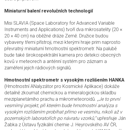
Miniaturní balení revolučních technologií
Misi SLAVIA (Space Laboratory for Advanced Variable
Instruments and Applications) tvoří dva mikrosatelity (20 ×
20 × 40 cm) na oběžné dráze Země. Družice budou
vybaveny třemi přístroji, mezi kterými hraje prim naprosto
převratný miniaturní hmotnostní spektrometr. Na palubě
bude také širokospektrální kamera pro detekci obecných
kovů v meteorech a anténní systém pro záznam a
zaměření jejich rádiových signálů.
Hmotnostní spektrometr s vysokým rozlišením HANKA
(Hmotnostní ANalyzátor pro Kosmické Aplikace) dokáže
detailně zkoumat chemickou a mineralogickou skladbu
meziplanetárního prachu a mikrometeoroidů.
„Je to první
vesmírný projekt, při kterém bude hmotnostní analýza s
vysokým rozlišením probíhat přímo ve vesmíru, nikoli až v
pozemských laboratořích po návratu vzorků,“
upřesňuje Ján
Žabka z Ústavu fyzikální chemie J. Heyrovského AV ČR,