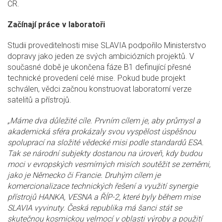
ČR.
Začínají práce v laboratoři
Studii proveditelnosti mise SLAVIA podpořilo Ministerstvo
dopravy jako jeden ze svých ambiciózních projektů. V
současné době je ukončena fáze B1 definující přesné
technické provedení celé mise. Pokud bude projekt
schválen, vědci začnou konstruovat laboratorní verze
satelitů a přístrojů.
„Máme dva důležité cíle. Prvním cílem je, aby průmysl a
akademická sféra prokázaly svou vyspělost úspěšnou
spoluprací na složité vědecké misi podle standardů ESA.
Tak se národní subjekty dostanou na úroveň, kdy budou
moci v evropských vesmírných misích soutěžit se zeměmi,
jako je Německo či Francie. Druhým cílem je
komercionalizace technických řešení a využití synergie
přístrojů HANKA, VESNA a ŘÍP-2, které byly během mise
SLAVIA vyvinuty. Česká republika má šanci stát se
skutečnou kosmickou velmocí v oblasti výroby a použití