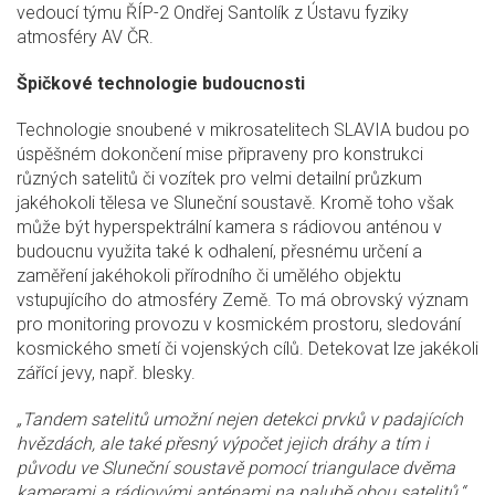
vedoucí týmu ŘÍP-2 Ondřej Santolík z Ústavu fyziky
atmosféry AV ČR.
Špičkové technologie budoucnosti
Technologie snoubené v mikrosatelitech SLAVIA budou po
úspěšném dokončení mise připraveny pro konstrukci
různých satelitů či vozítek pro velmi detailní průzkum
jakéhokoli tělesa ve Sluneční soustavě. Kromě toho však
může být hyperspektrální kamera s rádiovou anténou v
budoucnu využita také k odhalení, přesnému určení a
zaměření jakéhokoli přírodního či umělého objektu
vstupujícího do atmosféry Země. To má obrovský význam
pro monitoring provozu v kosmickém prostoru, sledování
kosmického smetí či vojenských cílů. Detekovat lze jakékoli
zářící jevy, např. blesky.
„Tandem satelitů umožní nejen detekci prvků v padajících
hvězdách, ale také přesný výpočet jejich dráhy a tím i
původu ve Sluneční soustavě pomocí triangulace dvěma
kamerami a rádiovými anténami na palubě obou satelitů,“