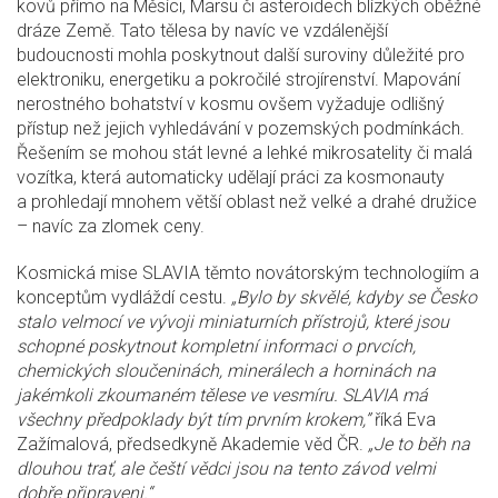
kovů přímo na Měsíci, Marsu či asteroidech blízkých oběžné
dráze Země. Tato tělesa by navíc ve vzdálenější
budoucnosti mohla poskytnout další suroviny důležité pro
elektroniku, energetiku a pokročilé strojírenství. Mapování
nerostného bohatství v kosmu ovšem vyžaduje odlišný
přístup než jejich vyhledávání v pozemských podmínkách.
Řešením se mohou stát levné a lehké mikrosatelity či malá
vozítka, která automaticky udělají práci za kosmonauty
a prohledají mnohem větší oblast než velké a drahé družice
– navíc za zlomek ceny.
Kosmická mise SLAVIA těmto novátorským technologiím a
konceptům vydláždí cestu.
„Bylo by skvělé, kdyby se Česko
stalo velmocí ve vývoji miniaturních přístrojů, které jsou
schopné poskytnout kompletní informaci o prvcích,
chemických sloučeninách, minerálech a horninách na
jakémkoli zkoumaném tělese ve vesmíru. SLAVIA má
všechny předpoklady být tím prvním krokem,”
říká Eva
Zažímalová, předsedkyně Akademie věd ČR.
„Je to běh na
dlouhou trať, ale čeští vědci jsou na tento závod velmi
dobře připraveni.“