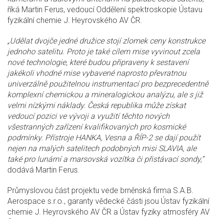
říká Martin Ferus, vedoucí Oddělení spektroskopie Ústavu
fyzikální chemie J. Heyrovského AV ČR.
„Udělat dvojče jedné družice stojí zlomek ceny konstrukce
jednoho satelitu. Proto je také cílem mise vyvinout zcela
nové technologie, které budou připraveny k sestavení
jakékoli vhodné mise vybavené naprosto převratnou
univerzálně použitelnou instrumentací pro bezprecedentně
komplexní chemickou a mineralogickou analýzu, ale s již
velmi nízkými náklady. Česká republika může získat
vedoucí pozici ve vývoji a využití těchto nových
všestranných zařízení kvalifikovaných pro kosmické
podmínky. Přístroje HANKA, Vesna a ŘÍP-2 se dají použít
nejen na malých satelitech podobných misi SLAVIA, ale
také pro lunární a marsovská vozítka či přistávací sondy,”
dodává Martin Ferus.
Průmyslovou část projektu vede brněnská firma S.A.B.
Aerospace s.r.o., garanty vědecké části jsou Ústav fyzikální
chemie J. Heyrovského AV ČR a Ústav fyziky atmosféry AV