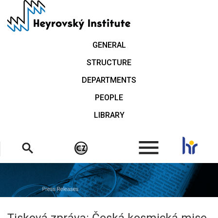
Skip
to
main
content
GENERAL
STRUCTURE
DEPARTMENTS
PEOPLE
LIBRARY
.