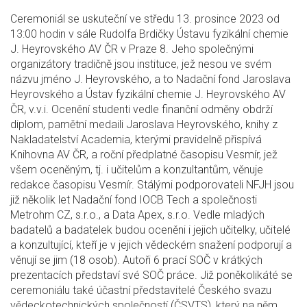
Ceremoniál se uskuteční ve středu 13. prosince 2023 od
13:00 hodin v sále Rudolfa Brdičky Ústavu fyzikální chemie
J. Heyrovského AV ČR v Praze 8. Jeho společnými
organizátory tradičně jsou instituce, jež nesou ve svém
názvu jméno J. Heyrovského, a to Nadační fond Jaroslava
Heyrovského a Ústav fyzikální chemie J. Heyrovského AV
ČR, v.v.i. Ocenění studenti vedle finanční odměny obdrží
diplom, pamětní medaili Jaroslava Heyrovského, knihy z
Nakladatelství Academia, kterými pravidelně přispívá
Knihovna AV ČR, a roční předplatné časopisu Vesmír, jež
všem oceněným, tj. i učitelům a konzultantům, věnuje
redakce časopisu Vesmír. Stálými podporovateli NFJH jsou
již několik let Nadační fond IOCB Tech a společnosti
Metrohm CZ, s.r.o., a Data Apex, s.r.o. Vedle mladých
badatelů a badatelek budou oceněni i jejich učitelky, učitelé
a konzultující, kteří je v jejich vědeckém snažení podporují a
věnují se jim (18 osob). Autoři 6 prací SOČ v krátkých
prezentacích představí své SOČ práce. Již poněkolikáté se
ceremoniálu také účastní představitelé Českého svazu
vědeckotechnických společností (ČSVTS), který na něm