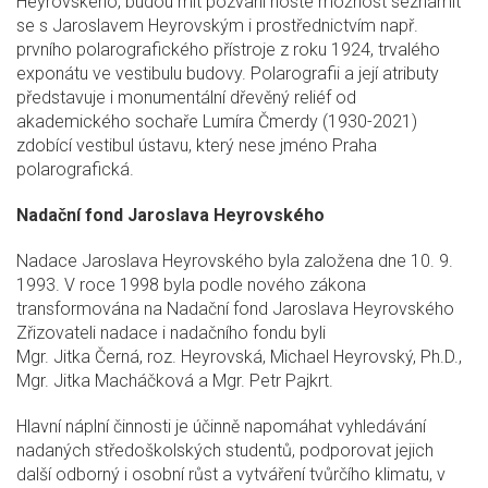
Heyrovského, budou mít pozvaní hosté možnost seznámit
se s Jaroslavem Heyrovským i prostřednictvím např.
prvního polarografického přístroje z roku 1924, trvalého
exponátu ve vestibulu budovy. Polarografii a její atributy
představuje i monumentální dřevěný reliéf od
akademického sochaře Lumíra Čmerdy (1930-2021)
zdobící vestibul ústavu, který nese jméno Praha
polarografická.
Nadační fond Jaroslava Heyrovského
Nadace Jaroslava Heyrovského byla založena dne 10. 9.
1993. V roce 1998 byla podle nového zákona
transformována na Nadační fond Jaroslava Heyrovského
Zřizovateli nadace i nadačního fondu byli
Mgr. Jitka Černá, roz. Heyrovská, Michael Heyrovský, Ph.D.,
Mgr. Jitka Macháčková a Mgr. Petr Pajkrt.
Hlavní náplní činnosti je účinně napomáhat vyhledávání
nadaných středoškolských studentů, podporovat jejich
další odborný
i osobní růst a vytváření tvůrčího klimatu, v