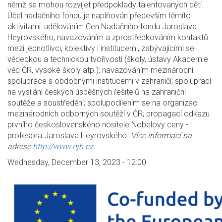
němž se mohou rozvíjet předpoklady talentovaných dětí.
Účel nadačního fondu je naplňován především těmito
aktivitami: udělováním Cen Nadačního fondu Jaroslava
Heyrovského; navazováním a zprostředkováním kontaktů
mezi jednotlivci, kolektivy i institucemi, zabývajícími se
vědeckou a technickou tvořivostí (školy, ústavy Akademie
věd ČR, vysoké školy atp.); navazováním mezinárodní
spolupráce s obdobnými institucemi v zahraničí; spoluprací
na vysílání českých úspěšných řešitelů na zahraniční
soutěže a soustředění; spolupodílením se na organizaci
mezinárodních odborných soutěží v ČR; propagací odkazu
prvního československého nositele Nobelovy ceny -
profesora Jaroslava Heyrovského.
Více informací na
adrese
http://www.njh.cz
.
Wednesday, December 13, 2023 - 12:00