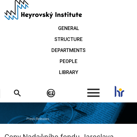
Skip
to
main
content
GENERAL
STRUCTURE
DEPARTMENTS
PEOPLE
LIBRARY
.