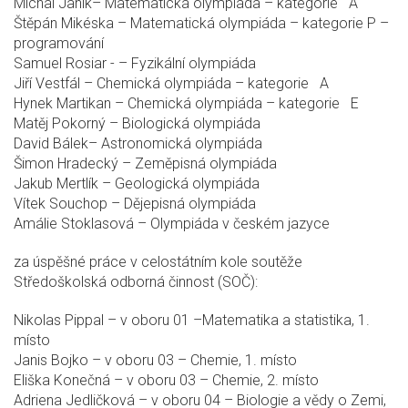
Michal Janík– Matematická olympiáda – kategorie A
Štěpán Mikéska – Matematická olympiáda – kategorie P –
programování
Samuel Rosiar - – Fyzikální olympiáda
Jiří Vestfál – Chemická olympiáda – kategorie A
Hynek Martikan – Chemická olympiáda – kategorie E
Matěj Pokorný – Biologická olympiáda
David Bálek– Astronomická olympiáda
Šimon Hradecký – Zeměpisná olympiáda
Jakub Mertlík – Geologická olympiáda
Vítek Souchop – Dějepisná olympiáda
Amálie Stoklasová – Olympiáda v českém jazyce
za úspěšné práce v celostátním kole soutěže
Středoškolská odborná činnost (SOČ):
Nikolas Pippal – v oboru 01 –Matematika a statistika, 1.
místo
Janis Bojko – v oboru 03 – Chemie, 1. místo
Eliška Konečná – v oboru 03 – Chemie, 2. místo
Adriena Jedličková – v oboru 04 – Biologie a vědy o Zemi,