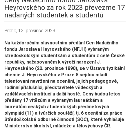
Ceny Nadačního fondu Jaroslava
Heyrovského za rok 2023 převezme 17
nadaných studentek a studentů
Praha, 13. prosince 2023
Na každoročním slavnostním předání Cen Nadačního
fondu Jaroslava Heyrovského (NFJH) vybraným
středoškolským studentkám a studentům z celé České
republiky, načasovaném k výročí narození J.
Heyrovského (20. prosince 1890), se v Ústavu fyzikální
chemie J. Heyrovského v Praze 8 sejdou mladí
talentovaní navržení na ocenění, jejich pedagogové,
rodinní příslušníci, představitelé vědeckých a
vzdělávacích institucí a další hosté. Ceny budou letos
předány 17 vítězům a vybraným laureátkám a
laureátům českých studentských předmětových
olympiád (11) a tvůrčích soutěží, tj. 6 ocenění za práce
Středoškolské odborné činnosti (SOČ), které vyhlašuje
Ministerstvo školství, mládeže a tělovýchovy ČR.