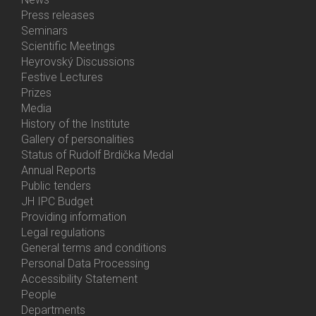
Bottom
Press releases
Menu
Seminars
Activities
Scientific Meetings
Heyrovský Discussions
Festive Lectures
Prizes
Media
History of the Institute
Gallery of personalities
Status of Rudolf Brdička Medal
Annual Reports
Bottom
Public tenders
Menu
JH IPC Budget
About
Providing information
Us
Legal regulations
General terms and conditions
Personal Data Processing
Accessibility Statement
People
Bottom
Departments