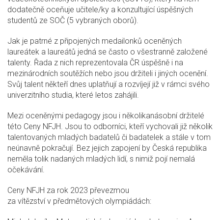
dodatečně oceňuje učitele/ky a konzultující úspěšných
studentů ze SOČ (5 vybraných oborů).
Jak je patrné z připojených medailonků oceněných
laureátek a laureátů jedná se často o všestranně založené
talenty. Řada z nich reprezentovala ČR úspěšně i na
mezinárodních soutěžích nebo jsou držiteli i jiných ocenění.
Svůj talent někteří dnes uplatňují a rozvíjejí již v rámci svého
univerzitního studia, které letos zahájili.
Mezi oceněnými pedagogy jsou i několikanásobní držitelé
této Ceny NFJH. Jsou to odborníci, kteří vychovali již několik
talentovaných mladých badatelů či badatelek a stále v tom
neúnavně pokračují. Bez jejich zapojení by Česká republika
neměla tolik nadaných mladých lidí, s nimiž pojí nemalá
očekávání.
Ceny NFJH za rok 2023 převezmou
za vítězství v předmětových olympiádách: