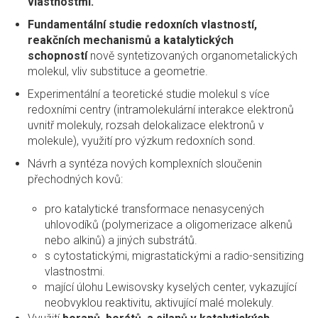
vlastnostmi.
Fundamentální studie redoxních vlastností,
reakčních mechanismů a katalytických
schopností
nově syntetizovaných organometalických
molekul, vliv substituce a geometrie.
Experimentální a teoretické studie molekul s více
redoxními centry (intramolekulární interakce elektronů
uvnitř molekuly, rozsah delokalizace elektronů v
molekule), využití pro výzkum redoxních sond.
Návrh a syntéza nových komplexních sloučenin
přechodných kovů:
pro katalytické transformace nenasycených
uhlovodíků (polymerizace a oligomerizace alkenů
nebo alkinů) a jiných substrátů.
s cytostatickými, migrastatickými a radio-sensitizing
vlastnostmi.
mající úlohu Lewisovsky kyselých center, vykazující
neobvyklou reaktivitu, aktivující malé molekuly.