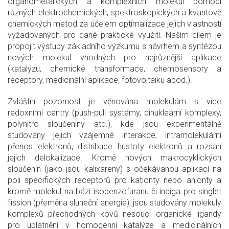
organometalických a komplexních molekul pomocí
různých elektrochemických, spektroskopických a kvantově
chemických metod za účelem optimalizace jejich vlastností
vyžadovaných pro dané praktické využití. Naším cílem je
propojit výstupy základního výzkumu s návrhem a syntézou
nových molekul vhodných pro nejrůznější aplikace
(katalýzu, chemické transformace, chemosensory a
receptory, medicinální aplikace, fotovoltaiku apod.).
Zvláštní pozornost je věnována molekulám s více
redoxními centry (push-pull systémy, dinukleární komplexy,
polynitro sloučeniny atd.), kde jsou experimentálně
studovány jejich vzájemné interakce, intramolekulární
přenos elektronů, distribuce hustoty elektronů a rozsah
jejich delokalizace. Kromě nových makrocyklických
sloučenin (jako jsou kalixareny) s očekávanou aplikací na
poli specifických receptorů pro kationty nebo anionty a
kromě molekul na bázi isobenzofuranu či indiga pro singlet
fission (přeměna sluneční energie), jsou studovány molekuly
komplexů přechodných kovů nesoucí organické ligandy
pro uplatnění v homogenní katalýze a medicinálních