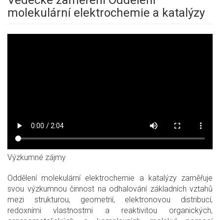
Vědecké zaměření Oddělení
molekulární elektrochemie a katalýzy
Výzkumné zájmy
Oddělení molekulární elektrochemie a katalýzy zaměřuje
svou výzkumnou činnost na odhalování základních vztahů
mezi strukturou, geometrií, elektronovou distribucí,
redoxními vlastnostmi a reaktivitou organických,