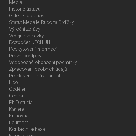
Média
Historie ústavu
Galerie osobností
Statut Medaile Rudolfa Brdičky
Výroční zprávy
Bottom
Veřejné zakázky
Menu
Rozpočet ÚFCH JH
About
Poskytování informací
Us
Právní předpisy
Všeobecné obchodní podmínky
Zpracování osobních údajů
Prohlášení o přístupnosti
Lidé
Bottom
Oddělení
Menu
Centra
Contacts
Ph.D studia
Kariéra
Knihovna
Eduroam
Kontaktní adresa
Napište nám