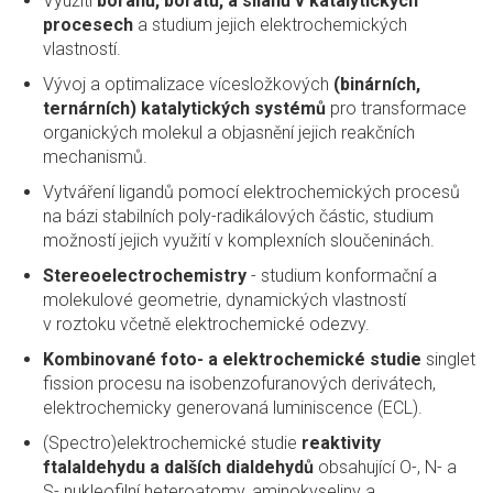
Využití
boranů, borátů, a silanů v katalytických
procesech
a studium jejich elektrochemických
vlastností.
Vývoj a optimalizace vícesložkových
(binárních,
ternárních) katalytických systémů
pro transformace
organických molekul a objasnění jejich reakčních
mechanismů.
Vytváření ligandů pomocí elektrochemických procesů
na bázi stabilních poly-radikálových částic, studium
možností jejich využití v komplexních sloučeninách.
Stereoelectrochemistry
- studium konformační a
molekulové geometrie, dynamických vlastností
v roztoku včetně elektrochemické odezvy.
Kombinované foto- a elektrochemické studie
singlet
fission procesu na isobenzofuranových derivátech,
elektrochemicky generovaná luminiscence (ECL).
(Spectro)elektrochemické studie
reaktivity
ftalaldehydu a dalších dialdehydů
obsahující O-, N- a
S- nukleofilní heteroatomy, aminokyseliny a