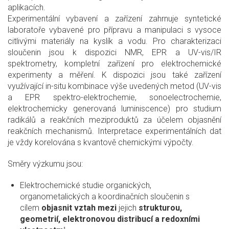
aplikacích.
Experimentální vybavení a zařízení zahrnuje syntetické
laboratoře vybavené pro přípravu a manipulaci s vysoce
citlivými materiály na kyslík a vodu. Pro charakterizaci
sloučenin jsou k dispozici NMR, EPR a UV-vis/IR
spektrometry, kompletní zařízení pro elektrochemické
experimenty a měření. K dispozici jsou také zařízení
využívající in-situ kombinace výše uvedených metod (UV-vis
a EPR spektro-elektrochemie, sonoelectrochemie,
elektrochemicky generovaná luminiscence) pro studium
radikálů a reakčních meziproduktů za účelem objasnění
reakčních mechanismů. Interpretace experimentálních dat
je vždy korelována s kvantově chemickými výpočty.
Směry výzkumu jsou:
Elektrochemické studie organických,
organometalických a koordinačních sloučenin s
cílem
objasnit vztah mezi
jejich
strukturou,
geometrií, elektronovou distribucí a redoxními