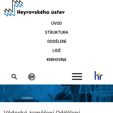
Přejít
k
hlavnímu
obsahu
ÚVOD
STRUKTURA
ODDĚLENÍ
LIDÉ
KNIHOVNA
.