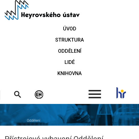
Přejít
k
hlavnímu
obsahu
ÚVOD
STRUKTURA
ODDĚLENÍ
LIDÉ
KNIHOVNA
.