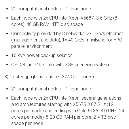
21 computational nodes + 1 head node
Each node with 2x CPU Intel Xeon X5687 3.6 GHz (8
cores), 48 GB RAM, 4TB disc space
Connectivity provided by 3 networks: 2x 1Gb/s ethernet
(management and data), 1x 40 Gb/s InfiniBand for HPC
parallel environment
16 kVA power backup solution
OS Debian GNU/Linux with SGE queueing system
3) Cluster gpu.jh-inst.cas.cz (374 CPU cores)
21 computational nodes + 1 head node
Each node with 2x CPU Intel Xeon, several generations
and architectures starting with X5675 3.07 GHz (12
cores per node) and ending with Gold 6136 3.0 GHz (24
cores per node), 8-20 GB RAM per core, 2-4 TB disc
space per node