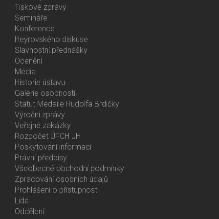
Bottom
Tiskové zprávy
Menu
Semináře
Activities
Konference
Heyrovského diskuse
Slavnostní přednášky
Ocenění
Média
Historie ústavu
Galerie osobností
Statut Medaile Rudolfa Brdičky
Výroční zprávy
Bottom
Veřejné zakázky
Menu
Rozpočet ÚFCH JH
About
Poskytování informací
Us
Právní předpisy
Všeobecné obchodní podmínky
Zpracování osobních údajů
Prohlášení o přístupnosti
Lidé
Bottom
Oddělení