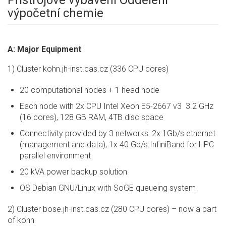
Přístrojové vybavení Oddělení
výpočetní chemie
A: Major Equipment
1) Cluster kohn.jh-inst.cas.cz (336 CPU cores)
20 computational nodes + 1 head node
Each node with 2x CPU Intel Xeon E5-2667 v3 3.2 GHz
(16 cores), 128 GB RAM, 4TB disc space
Connectivity provided by 3 networks: 2x 1Gb/s ethernet
(management and data), 1x 40 Gb/s InfiniBand for HPC
parallel environment
20 kVA power backup solution
OS Debian GNU/Linux with SoGE queueing system
2) Cluster bose.jh-inst.cas.cz (280 CPU cores) – now a part
of kohn