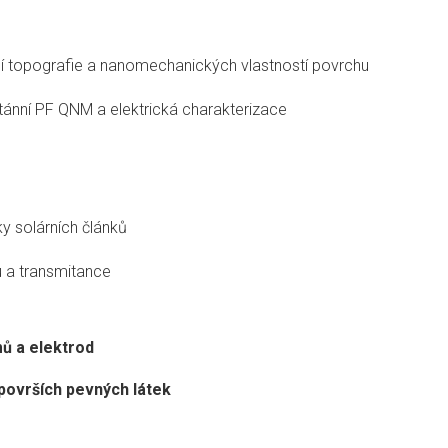
í topografie a nanomechanických vlastností povrchu
tánní PF QNM a elektrická charakterizace
ky solárních článků
u a transmitance
mů a elektrod
 površích pevných látek