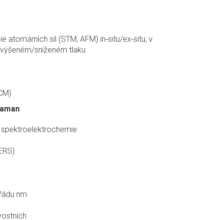
 atomárních sil (STM, AFM) in‑situ/ex‑situ, v
 zvýšeném/sníženém tlaku
CM)
Raman
 spektroelektrochemie
ERS)
vřádu nm
vostních