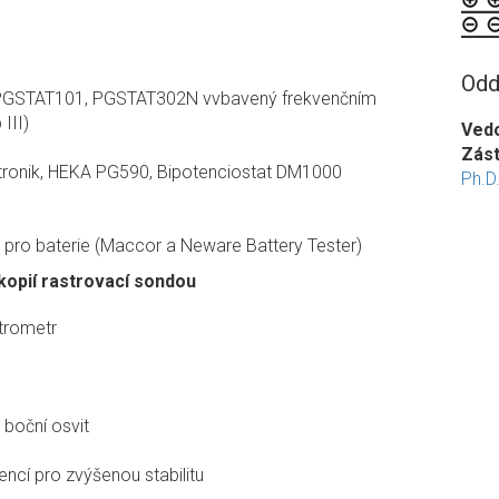
Odd
 PGSTAT101, PGSTAT302N vvbavený frekvenčním
III)
Ved
Zás
tronik, HEKA PG590, Bipotenciostat DM1000
Ph.D
pro baterie (Maccor a Neware Battery Tester)
opií rastrovací sondou
trometr
 boční osvit
ncí pro zvýšenou stabilitu