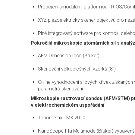
Propojení smodulární platformou TRIOS/Combis
XYZ piezoelektrický skener objektivu pro nezá
Plně integrovaný software pro kontrolu cel
Pokročilá mikroskopie atomárních sil s anal
AFM Dimension Icon (Bruker)
Skenování velkoplošných vzorků (8")
Online vyhodnocení silových křivek získaných
parametrů skenování
Mikroskopie rastrovací sondou (AFM/STM) pro
v elektrochemickém uspořádání
Topometrix TMX 2010
NanoScope IIIa Multimode (Bruker) vybaven