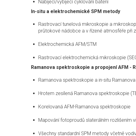
Nabíjecí/vybíjecí cyklování baterií
In-situ a elektrochemické SPM metody
Rastrovací tunelová mikroskopie a mikroskopie
průtokové nádobce a v řízené atmosféře při
Elektrochemická AFM/STM
Rastrovací elektrochemická mikroskopie (SE
Ramanova spektroskopie a propojení AFM - 
Ramanova spektroskopie a in-situ Ramanova
Hrotem zesílená Ramanova spektroskopie (T
Korelovaná AFM-Ramanova spektroskopie
Mapování fotoproudů slaterálním rozlišením 
Všechny standardní SPM metody včetně vodi