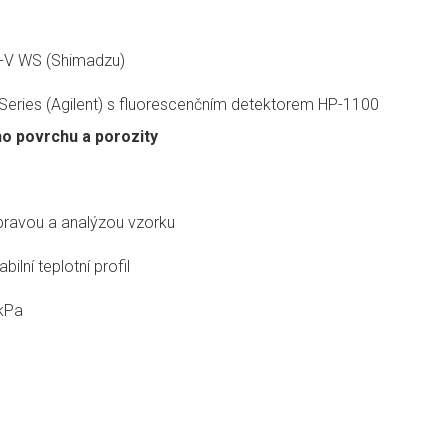
C-V WS (Shimadzu)
eries (Agilent) s fluorescenčním detektorem HP-1100
ho povrchu a porozity
pravou a analýzou vzorku
bilní teplotní profil
 kPa