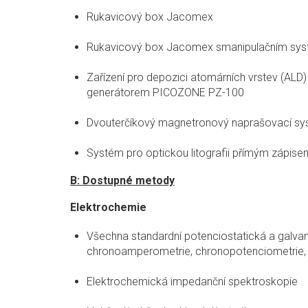
Rukavicový box Jacomex
Rukavicový box Jacomex smanipulačním syst
Zařízení pro depozici atomárních vrstev (A
generátorem PICOZONE PZ-100
Dvouterčíkový magnetronový naprašovací 
Systém pro optickou litografii přímým zápis
B: Dostupné metody
Elektrochemie
Všechna standardní potenciostatická a galvan
chronoamperometrie, chronopotenciometrie, di
Elektrochemická impedanční spektroskopie