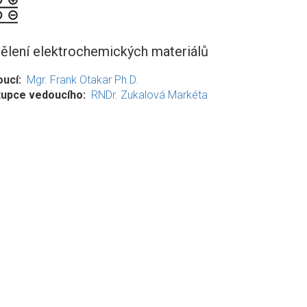
ělení elektrochemických materiálů
oucí
Mgr. Frank Otakar Ph.D.
tupce vedoucího
RNDr. Zukalová Markéta
.