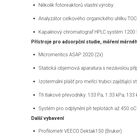
Několik fotoreaktorů vlastní výroby
Analyzátor celkového organického uhlíku TO
Kapalinový chromatograf HPLC systém 1200 S
Přístroje pro adsorpční studie, měření měrné
Micromeritics ASAP 2020 (2x)
Statická objemová aparatura s nezávislou pří
Izotermální plášť pro meřící trubici zajišťující sta
Tři tlakové převodníky: 133 Pa, 1.33 kPa, 133
Systém pro odplynění při teplotách až 450 oC
Další vybavení
Profilometr VEECO Dektak150 (Bruker)