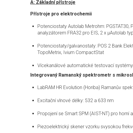
A: Základní přístroje
Přístroje pro elektrochemii
Potenciostaty Autolab Metrohm: PGSTAT30,
analyzátorem FRA32 pro EIS, 2 x μAutolab typ 
Potenciostaty/galvanostaty: POS 2 Bank Elek
TopoMetrix, Ivium CompactStat
Vícekanálové automatické testovací systémy 
Integrovaný Ramanský spektrometr s mikrosk
LabRAM HR Evolution (Horiba) Ramanův spek
Excitační vlnové délky: 532 a 633 nm
Propojení se Smart SPM (AIST-NT) pro horní a
Piezoelektrický skener vzorku svysokou frekve