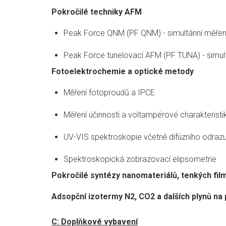
Pokročilé techniky AFM
Peak Force QNM (PF QNM) - simultánní měřen
Peak Force tunelovací AFM (PF TUNA) - simul
Fotoelektrochemie a optické metody
Měření fotoproudů a IPCE
Měření účinnosti a voltampérové charakteristi
UV-VIS spektroskopie včetně difúzního odraz
Spektroskopická zobrazovací elipsometrie
Pokročilé syntézy nanomateriálů, tenkých fil
Adsopční izotermy N2, CO2 a dalších plynů na
C: Doplňkové vybavení