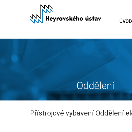
Přejít
k
hlavnímu
ÚVOD
obsahu
Přístrojové vybavení Oddělení 