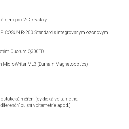
émem pro 2-D krystaly
LD) PICOSUN R-200 Standard s integrovaným ozonovým
systém Quorum Q300TD
em MicroWriter ML3 (Durham Magnetooptics)
ostatická měření (cyklická voltametrie,
ferenční pulsní voltametrie apod.)