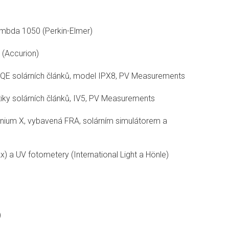
mbda 1050 (Perkin-Elmer)
 (Accurion)
/ QE solárních článků, model IPX8, PV Measurements
iky solárních článků, IV5, PV Measurements
nium X, vybavená FRA, solárním simulátorem a
x) a UV fotometery (International Light a Hönle)
)