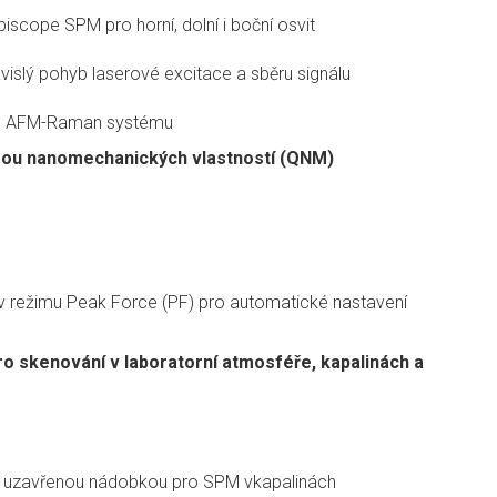
cope SPM pro horní, dolní i boční osvit
vislý pohyb laserové excitace a sběru signálu
ého AFM-Raman systému
ýzou nanomechanických vlastností (QNM)
 v režimu Peak Force (PF) pro automatické nastavení
 skenování v laboratorní atmosféře, kapalinách a
ý uzavřenou nádobkou pro SPM vkapalinách