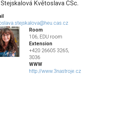
. Stejskalová Květoslava CSc.
il
oslava.stejskalova@heu.cas.cz
Room
106, EDU room
Extension
+420 26605 3265,
3036
WWW
http://www.3nastroje.cz