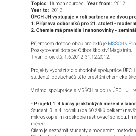
Topics
Human sources.
Year from
2012
Year to
2012
ÚFCH JH vystupuje v roli partnera ve dvou pr
1. Příprava odborníků pro 21. století - moder
2. Chemie má pravidla i nanonovinky - seminář
Příjemcem dotace obou projektů je
MSŠCH v Pr
Poskytovatel dotace: Odbor školství Magistrátu H
Trvání projektů: 1.6.2012-31.12.2012.
Projekty vychází z dlouhodobé spolupráce ÚFCH 
studentů, posluchačů této prestižní chemické ško
V rámci spolupráce s MSŠCH budou v ÚFCH JH real
- Projekt 1: 4 kursy praktických měření v lab
Studenti 3. a 4. ročníku (ca 60 žáků celkem) navš
mikroskopie; mikroskopie rastrovací sondou; hmot
měření.
Cílem je seznámit studenty s moderními metoda