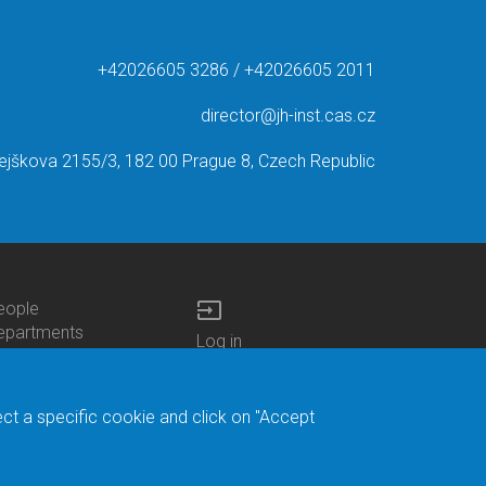
+42026605 3286 / +42026605 2011
director@jh-inst.cas.cz
ejškova 2155/3, 182 00 Prague 8, Czech Republic
input
eople
ottom
epartments
Log in
enu
enters
Bottom
Intranet
ontacts
h.D.Studies
Menu
Web Mail
ecruitments
Login
Site Map
ect a specific cookie and click on "Accept
brary
Site Search
duroam
ontact Address