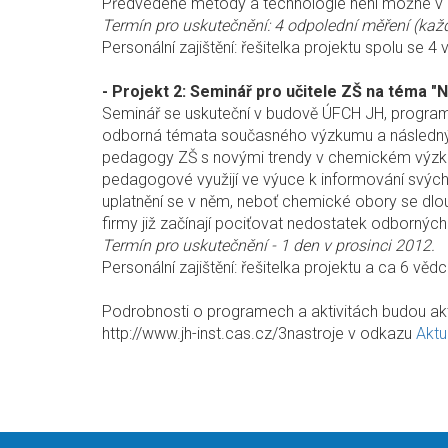
Předvedené metody a technologie není možné v 
Termín pro uskutečnění: 4 odpolední měření (každ
Personální zajištění: řešitelka projektu spolu se 4 
- Projekt 2: Seminář pro učitele ZŠ na téma "
Seminář se uskuteční v budově ÚFCH JH, program
odborná témata současného výzkumu a následnými
pedagogy ZŠ s novými trendy v chemickém výzkum
pedagogové využijí ve výuce k informování svý
uplatnění se v něm, neboť chemické obory se dl
firmy již začínají pociťovat nedostatek odbornýc
Termín pro uskutečnění - 1 den v prosinci 2012.
Personální zajištění: řešitelka projektu a ca 6 vě
Podrobnosti o programech a aktivitách budou ak
http://www.jh-inst.cas.cz/3nastroje v odkazu
Aktu