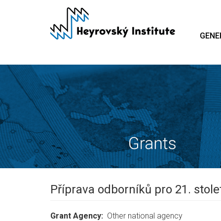
Skip
to
main
GENE
content
Příprava odborníků pro 21. stol
Grant Agency
Other national agency