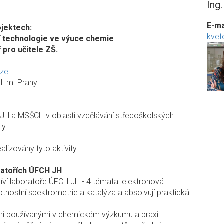
Ing
E-ma
ojektech:
kvet
ní technologie ve výuce chemie
 pro učitele ZŠ.
aze
.
l. m. Prahy
JH a MSŠCH v oblasti vzdělávání středoškolských
ly.
izovány tyto aktivity:
oratořích ÚFCH JH
tíví laboratoře ÚFCH JH - 4 témata: elektronová
nostní spektrometrie a katalýza a absolvují praktická
mi používanými v chemickém výzkumu a praxi.