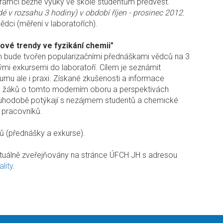
rámci běžné výuky ve škole studentům předvést.
é v rozsahu 3 hodiny) v období říjen - prosinec 2012.
vědci (měření v laboratořích).
Nové trendy ve fyzikání chemii"
 bude tvořen popularizačními přednáškami vědců na 3
 exkursemi do laboratoří. Cílem je seznámit
u ale i praxi. Získané zkušenosti a informace
ch žáků o tomto moderním oboru a perspektivách
ouhodobě potýkají s nezájmem studentů a chemické
h pracovníků.
dců (přednášky a exkurse).
tuálně zveřejňovány na stránce ÚFCH JH s adresou
ality
.