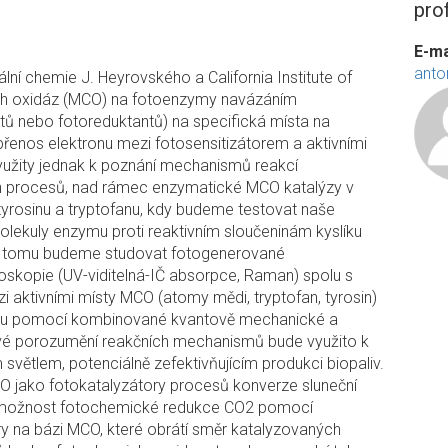
pro
E-ma
anto
ní chemie J. Heyrovského a California Institute of
ch oxidáz (MCO) na fotoenzymy navázáním
tů nebo fotoreduktantů) na specifická místa na
řenos elektronu mezi fotosensitizátorem a aktivními
užity jednak k poznání mechanismů reakcí
ch procesů, nad rámec enzymatické MCO katalýzy v
 tyrosinu a tryptofanu, kdy budeme testovat naše
olekuly enzymu proti reaktivním sloučeninám kyslíku
. K tomu budeme studovat fotogenerované
skopie (UV-viditelná-IČ absorpce, Raman) spolu s
i aktivními místy MCO (atomy mědi, tryptofan, tyrosin)
ronu pomocí kombinované kvantově mechanické a
é porozumění reakčních mechanismů bude využito k
 světlem, potenciálně zefektivňujícím produkci biopaliv.
O jako fotokatalyzátory procesů konverze sluneční
t možnost fotochemické redukce CO2 pomocí
y na bázi MCO, které obrátí směr katalyzovaných