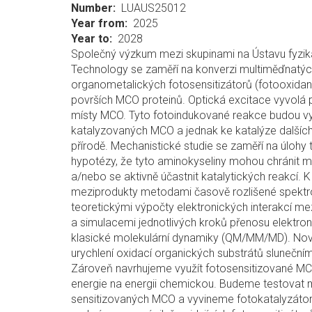
Number
LUAUS25012
Year from
2025
Year to
2028
Společný výzkum mezi skupinami na Ústavu fyzikál
Technology se zaměří na konverzi multiměďnatý
organometalických fotosensitizátorů (fotooxidan
površích MCO proteinů. Optická excitace vyvolá p
místy MCO. Tyto fotoindukované reakce budou vy
katalyzovaných MCO a jednak ke katalýze další
přírodě. Mechanistické studie se zaměří na úlohy
hypotézy, že tyto aminokyseliny mohou chránit m
a/nebo se aktivně účastnit katalytických reakcí
meziprodukty metodami časově rozlišené spektro
teoretickými výpočty elektronických interakcí mez
a simulacemi jednotlivých kroků přenosu elekt
klasické molekulární dynamiky (QM/MM/MD). Nov
urychlení oxidací organických substrátů slunečním
Zároveň navrhujeme využít fotosensitizované MC
energie na energii chemickou. Budeme testova
sensitizovaných MCO a vyvineme fotokatalyzátor