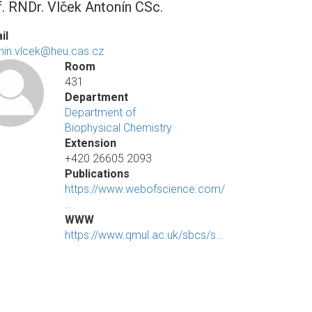
f. RNDr. Vlček Antonín CSc.
il
nin.vlcek@heu.cas.cz
Room
431
Department
Department of
Biophysical Chemistry
Extension
+420 26605 2093
Publications
https://www.webofscience.com/
…
WWW
https://www.qmul.ac.uk/sbcs/s…