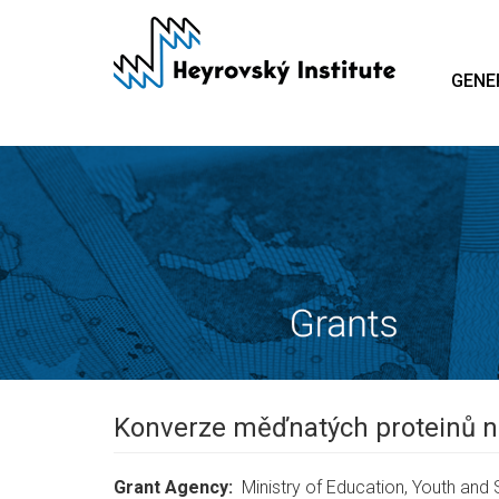
Skip
to
main
GENE
content
Konverze měďnatých proteinů 
Grant Agency
Ministry of Education, Youth and