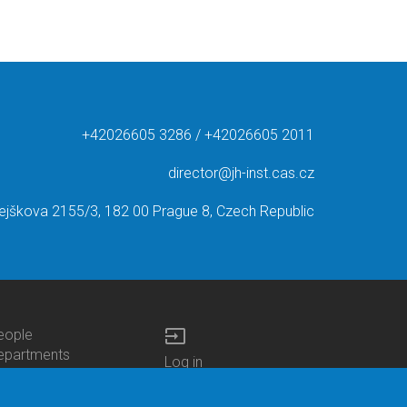
+42026605 3286 / +42026605 2011
director@jh-inst.cas.cz
ejškova 2155/3, 182 00 Prague 8, Czech Republic
input
eople
ottom
epartments
Log in
enu
enters
Bottom
Intranet
ontacts
h.D.Studies
Menu
Web Mail