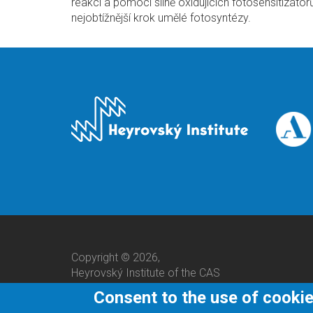
reakcí a pomocí silně oxidujících fotosensitizát
nejobtížnější krok umělé fotosyntézy.
Copyright © 2026,
Heyrovský Institute of the CAS
Consent to the use of cooki