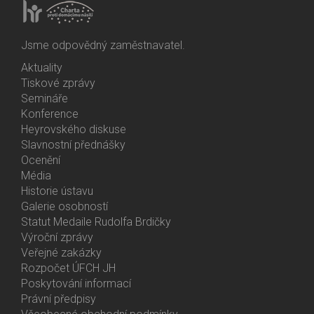
Jsme odpovědný zaměstnavatel.
Aktuality
Bottom
Tiskové zprávy
Menu
Semináře
Activities
Konference
Heyrovského diskuse
Slavnostní přednášky
Ocenění
Média
Historie ústavu
Galerie osobností
Statut Medaile Rudolfa Brdičky
Výroční zprávy
Bottom
Veřejné zakázky
Menu
Rozpočet ÚFCH JH
About
Poskytování informací
Us
Právní předpisy