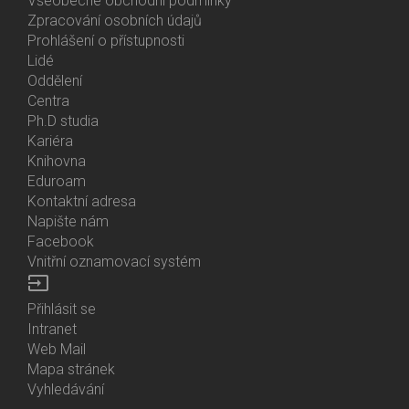
Všeobecné obchodní podmínky
Zpracování osobních údajů
Prohlášení o přístupnosti
Lidé
Bottom
Oddělení
Menu
Centra
Contacts
Ph.D studia
Kariéra
Knihovna
Eduroam
Kontaktní adresa
Napište nám
Facebook
Vnitřní oznamovací systém
input
Přihlásit se
Bottom
Intranet
Menu
Web Mail
Login
Mapa stránek
Vyhledávání