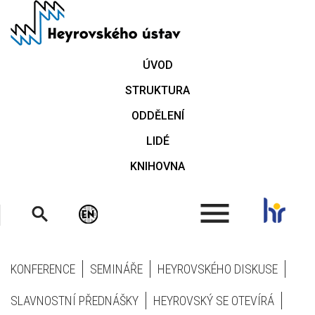
Přejít
k
hlavnímu
obsahu
ÚVOD
STRUKTURA
ODDĚLENÍ
LIDÉ
KNIHOVNA
.
KONFERENCE
SEMINÁŘE
HEYROVSKÉHO DISKUSE
SLAVNOSTNÍ PŘEDNÁŠKY
HEYROVSKÝ SE OTEVÍRÁ