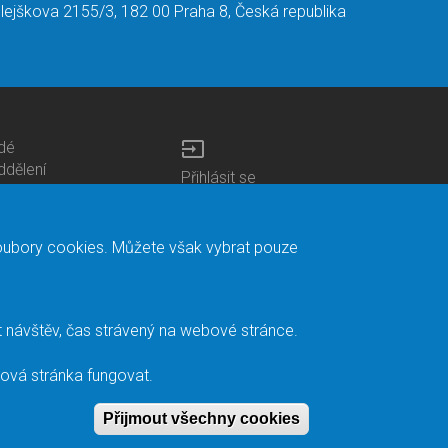
lejškova 2155/3, 182 00 Praha 8, Česká republika
input
idé
ottom
ddělení
Přihlásit se
enu
entra
Bottom
Intranet
ontacts
h.D studia
Menu
Web Mail
ariéra
Login
Mapa stránek
soubory cookies. Můžete však vybrat pouze
nihovna
Vyhledávání
duroam
ontaktní adresa
apište nám
t návštěv, čas strávený na webové stránce.
acebook
nitřní oznamovací
bová stránka fungovat.
ystém
Přijmout všechny cookies
Withdraw conse