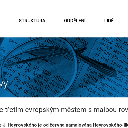
STRUKTURA
ODDĚLENÍ
LIDÉ
a je třetím evropským městem s malbou ro
ie J. Heyrovského je od června namalována Heyrovského-Il