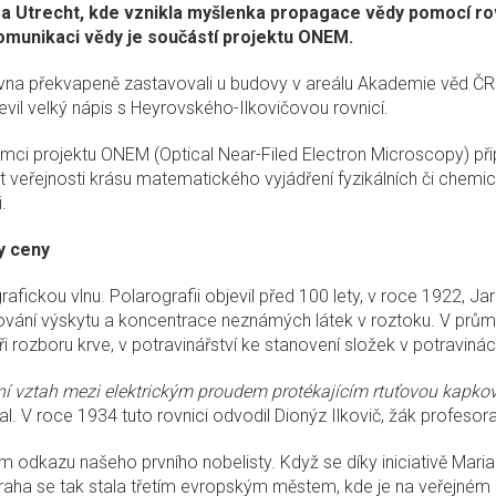
a Utrecht, kde vznikla myšlenka propagace vědy pomocí rov
komunikaci vědy je součástí projektu ONEM.
rvna překvapeně zastavovali u budovy v areálu Akademie věd ČR a f
vil velký nápis s Heyrovského-Ilkovičovou rovnicí.
ámci projektu ONEM (Optical Near-Filed Electron Microscopy) př
at veřejnosti krásu matematického vyjádření fyzikálních či chemi
i.
y ceny
fickou vlnu. Polarografii objevil před 100 lety, v roce 1922, Ja
vání výskytu a koncentrace neznámých látek v roztoku. V průmysl
i rozboru krve, v potravinářství ke stanovení složek v potravinác
ní vztah mezi elektrickým proudem protékajícím rtuťovou kapko
al. V roce 1934 tuto rovnici odvodil Dionýz Ilkovič, žák profeso
m odkazu našeho prvního nobelisty. Když se díky iniciativě Maria
raha se tak stala třetím evropským městem, kde je na veřejné