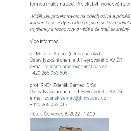
formou malby na zeď. Projekt byl financován z 
„
Vidět, jak projekt rovnic na zdech ožívá a přináší
komunikace vědy, na kterém jsem se kdy podílela
myšlenky a rozhovory o vědě a že mají skutečný 
Více informací:
dr. Mariana Amaro (mluví anglicky)
Ústav fyzikální chemie J. Heyrovského AV ČR
e-mail:
mariana.amaro@jh-inst.cas.cz
+420 266 053 505
prof. RNDr. Zdeněk Samec, DrSc.
Ústav fyzikální chemie J. Heyrovského AV ČR
e-mail:
zdenek.samec@jh-inst.cas.cz
+420 266 052 017
Pátek, Červenec 8, 2022 - 12:00