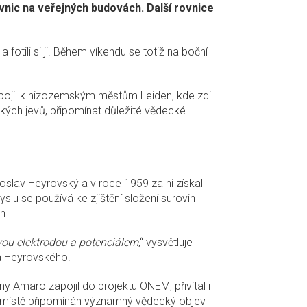
nic na veřejných budovách. Další rovnice
otili si ji. Během víkendu se totiž na boční
ipojil k nizozemským městům Leiden, kde zdi
ckých jevů, připomínat důležité vědecké
roslav Heyrovský a v roce 1959 za ni získal
u se používá ke zjištění složení surovin
h.
vou elektrodou a potenciálem
,“ vysvětluje
ra Heyrovského.
ny Amaro zapojil do projektu ONEM, přivítal i
m místě připomínán významný vědecký objev