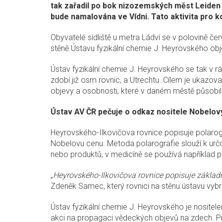
tak zařadil po bok nizozemských měst Leiden 
bude namalována ve Vídni. Tato aktivita pro 
Obyvatelé sídliště u metra Ládví se v polovině če
stěně Ústavu fyzikální chemie J. Heyrovského obje
Ústav fyzikální chemie J. Heyrovského se tak v r
zdobí již osm rovnic, a Utrechtu. Cílem je ukazov
objevy a osobnosti, které v daném městě působil
Ústav AV ČR pečuje o odkaz nositele Nobelov
Heyrovského-Ilkovičova rovnice popisuje polarogra
Nobelovu cenu. Metoda polarografie slouží k určo
nebo produktů, v medicíně se používá například př
„
Heyrovského-Ilkovičova rovnice popisuje základ
Zdeněk Samec, který rovnici na stěnu ústavu vybr
Ústav fyzikální chemie J. Heyrovského je nositele
akci na propagaci vědeckých objevů na zdech. P