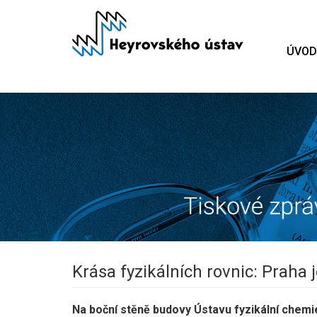
Přejít
k
hlavnímu
ÚVOD
obsahu
Krása fyzikálních rovnic: Prah
Na boční stěně budovy Ústavu fyzikální chem