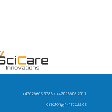
+42026605 3286 / +42026605 2011
director@jh-inst.cas.cz