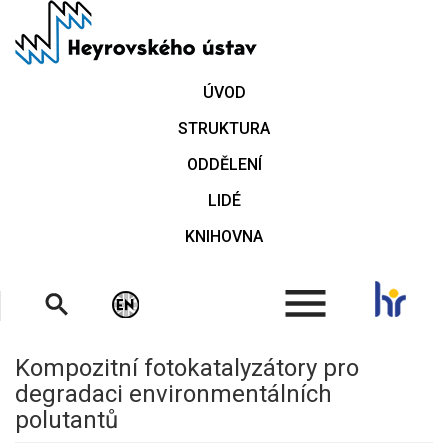
Přejít
k
hlavnímu
obsahu
ÚVOD
STRUKTURA
ODDĚLENÍ
LIDÉ
KNIHOVNA
.
Kompozitní fotokatalyzátory pro
degradaci environmentálních
polutantů