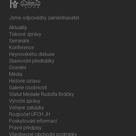
Jsme odpovědný zaměstnavatel.
Aktuality
Bottom
Tiskové zprávy
Menu
Semináře
Activities
Konference
Heyrovského diskuse
Slavnostní přednášky
Ocenění
Média
Historie ústavu
Galerie osobností
Statut Medaile Rudolfa Brdičky
Výroční zprávy
Bottom
Veřejné zakázky
Menu
Rozpočet ÚFCH JH
About
Poskytování informací
Us
Právní předpisy
Všeobecné obchodní podmínky