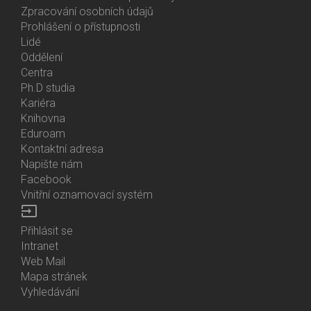
Zpracování osobních údajů
Prohlášení o přístupnosti
Lidé
Bottom
Oddělení
Menu
Centra
Contacts
Ph.D studia
Kariéra
Knihovna
Eduroam
Kontaktní adresa
Napište nám
Facebook
Vnitřní oznamovací systém
input
Přihlásit se
Bottom
Intranet
Menu
Web Mail
Login
Mapa stránek
Vyhledávání