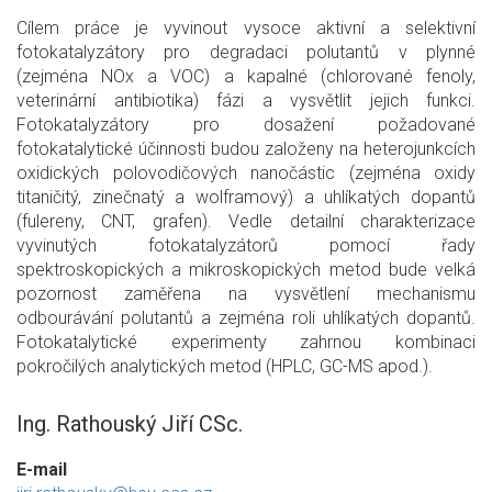
Cílem práce je vyvinout vysoce aktivní a selektivní
fotokatalyzátory pro degradaci polutantů v plynné
(zejména NOx a VOC) a kapalné (chlorované fenoly,
veterinární antibiotika) fázi a vysvětlit jejich funkci.
Fotokatalyzátory pro dosažení požadované
fotokatalytické účinnosti budou založeny na heterojunkcích
oxidických polovodičových nanočástic (zejména oxidy
titaničitý, zinečnatý a wolframový) a uhlíkatých dopantů
(fulereny, CNT, grafen). Vedle detailní charakterizace
vyvinutých fotokatalyzátorů pomocí řady
spektroskopických a mikroskopických metod bude velká
pozornost zaměřena na vysvětlení mechanismu
odbourávání polutantů a zejména roli uhlíkatých dopantů.
Fotokatalytické experimenty zahrnou kombinaci
pokročilých analytických metod (HPLC, GC-MS apod.).
Ing. Rathouský Jiří CSc.
E-mail