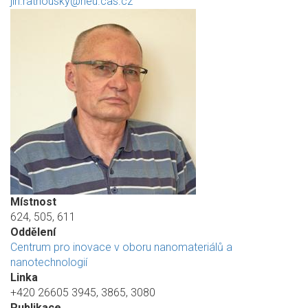
jiri.rathousky@heu.cas.cz
Místnost
624, 505, 611
Oddělení
Centrum pro inovace v oboru nanomateriálů a
nanotechnologií
Linka
+420 26605 3945, 3865, 3080
Publikace