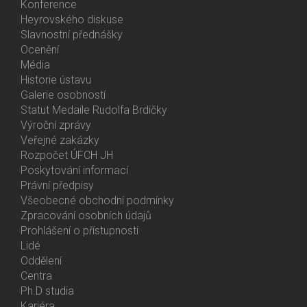
Activities
Konference
Heyrovského diskuse
Slavnostní přednášky
Ocenění
Média
Historie ústavu
Galerie osobností
Statut Medaile Rudolfa Brdičky
Výroční zprávy
Bottom
Veřejné zakázky
Menu
Rozpočet ÚFCH JH
About
Poskytování informací
Us
Právní předpisy
Všeobecné obchodní podmínky
Zpracování osobních údajů
Prohlášení o přístupnosti
Lidé
Bottom
Oddělení
Menu
Centra
Contacts
Ph.D studia
Kariéra