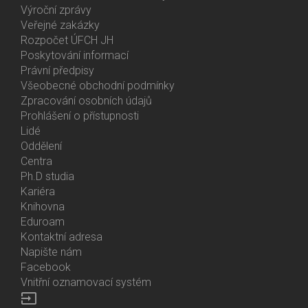
Výroční zprávy
Bottom
Veřejné zakázky
Menu
Rozpočet ÚFCH JH
About
Poskytování informací
Us
Právní předpisy
Všeobecné obchodní podmínky
Zpracování osobních údajů
Prohlášení o přístupnosti
Lidé
Bottom
Oddělení
Menu
Centra
Contacts
Ph.D studia
Kariéra
Knihovna
Eduroam
Kontaktní adresa
Napište nám
Facebook
Vnitřní oznamovací systém
input