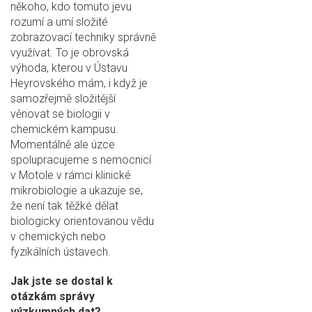
někoho, kdo tomuto jevu
rozumí a umí složité
zobrazovací techniky správně
využívat. To je obrovská
výhoda, kterou v Ústavu
Heyrovského mám, i když je
samozřejmě složitější
věnovat se biologii v
chemickém kampusu.
Momentálně ale úzce
spolupracujeme s nemocnicí
v Motole v rámci klinické
mikrobiologie a ukazuje se,
že není tak těžké dělat
biologicky orientovanou vědu
v chemických nebo
fyzikálních ústavech.
Jak jste se dostal k
otázkám správy
výzkumných dat?