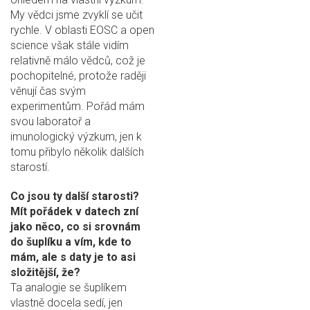
My vědci jsme zvyklí se učit
rychle. V oblasti EOSC a open
science však stále vidím
relativně málo vědců, což je
pochopitelné, protože raději
věnují čas svým
experimentům. Pořád mám
svou laboratoř a
imunologický výzkum, jen k
tomu přibylo několik dalších
starostí.
Co jsou ty další starosti?
Mít pořádek v datech zní
jako něco, co si srovnám
do šuplíku a vím, kde to
mám, ale s daty je to asi
složitější, že?
Ta analogie se šuplíkem
vlastně docela sedí, jen