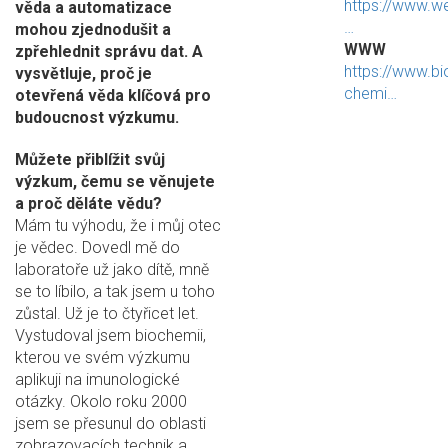
https://www.w
věda a automatizace
…
mohou zjednodušit a
WWW
zpřehlednit správu dat. A
https://www.bi
vysvětluje, proč je
chemi…
otevřená věda klíčová pro
budoucnost výzkumu.
Můžete přiblížit svůj
výzkum, čemu se věnujete
a proč děláte vědu?
Mám tu výhodu, že i můj otec
je vědec. Dovedl mě do
laboratoře už jako dítě, mně
se to líbilo, a tak jsem u toho
zůstal. Už je to čtyřicet let.
Vystudoval jsem biochemii,
kterou ve svém výzkumu
aplikuji na imunologické
otázky. Okolo roku 2000
jsem se přesunul do oblasti
zobrazovacích technik a