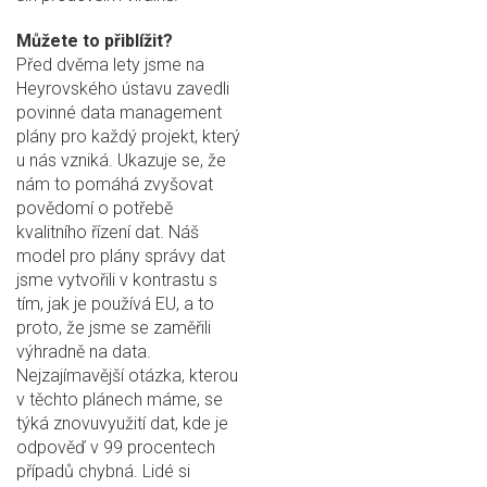
Můžete to přiblížit?
Před dvěma lety jsme na
Heyrovského ústavu zavedli
povinné data management
plány pro každý projekt, který
u nás vzniká. Ukazuje se, že
nám to pomáhá zvyšovat
povědomí o potřebě
kvalitního řízení dat. Náš
model pro plány správy dat
jsme vytvořili v kontrastu s
tím, jak je používá EU, a to
proto, že jsme se zaměřili
výhradně na data.
Nejzajímavější otázka, kterou
v těchto plánech máme, se
týká znovuvyužití dat, kde je
odpověď v 99 procentech
případů chybná. Lidé si