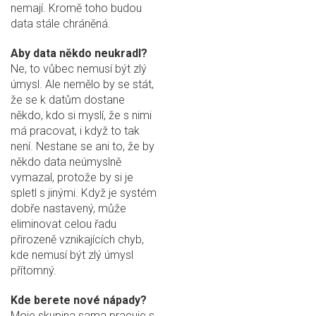
nemají. Kromě toho budou
data stále chráněná.
Aby data někdo neukradl?
Ne, to vůbec nemusí být zlý
úmysl. Ale nemělo by se stát,
že se k datům dostane
někdo, kdo si myslí, že s nimi
má pracovat, i když to tak
není. Nestane se ani to, že by
někdo data neúmyslně
vymazal, protože by si je
spletl s jinými. Když je systém
dobře nastavený, může
eliminovat celou řadu
přirozeně vznikajících chyb,
kde nemusí být zlý úmysl
přítomný.
Kde berete nové nápady?
Moje skupina sama pracuje s