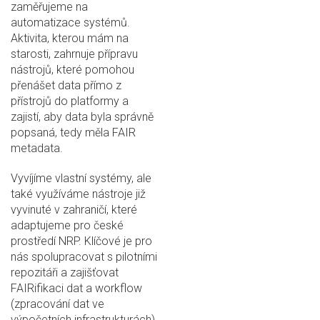
zaměřujeme na
automatizace systémů.
Aktivita, kterou mám na
starosti, zahrnuje přípravu
nástrojů, které pomohou
přenášet data přímo z
přístrojů do platformy a
zajistí, aby data byla správně
popsaná, tedy měla FAIR
metadata.
Vyvíjíme vlastní systémy, ale
také využíváme nástroje již
vyvinuté v zahraničí, které
adaptujeme pro české
prostředí NRP. Klíčové je pro
nás spolupracovat s pilotními
repozitáři a zajišťovat
FAIRifikaci dat a workflow
(zpracování dat ve
výpočetních infrastrukturách).