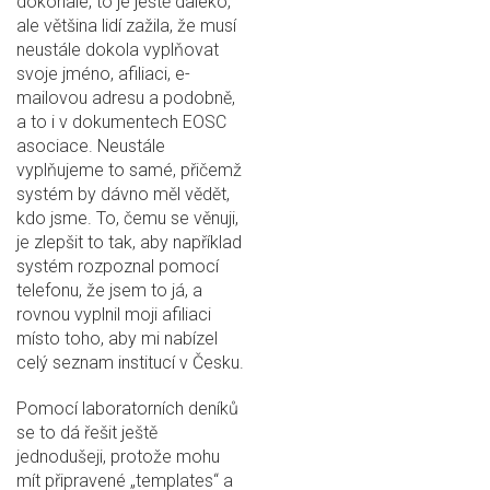
dokonale, to je ještě daleko,
ale většina lidí zažila, že musí
neustále dokola vyplňovat
svoje jméno, afiliaci, e-
mailovou adresu a podobně,
a to i v dokumentech EOSC
asociace. Neustále
vyplňujeme to samé, přičemž
systém by dávno měl vědět,
kdo jsme. To, čemu se věnuji,
je zlepšit to tak, aby například
systém rozpoznal pomocí
telefonu, že jsem to já, a
rovnou vyplnil moji afiliaci
místo toho, aby mi nabízel
celý seznam institucí v Česku.
Pomocí laboratorních deníků
se to dá řešit ještě
jednodušeji, protože mohu
mít připravené „templates“ a