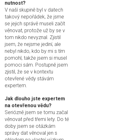
nutnost?
V naší skupině byl v datech
takový nepořádek, že jsme
se jejich správě museli začít
věnovat, protože už by se v
tom nikdo nevyznal. Zjistil
jsem, že nejsme jediní, ale
nebyl nikdo, kdo by mi s tím
pomohl, takže jsem si musel
pomoci sám. Postupně jsem
zjistil, že se v kontextu
otevřené vědy stávám
expertem.
Jak dlouho jste expertem
na otevřenou vědu?
Seriózně jsem se tomu začal
věnovat před třemi lety. Do té
doby jsem se otázkám
správy dat věnoval jen s
ohledem na vlastní výzkum.