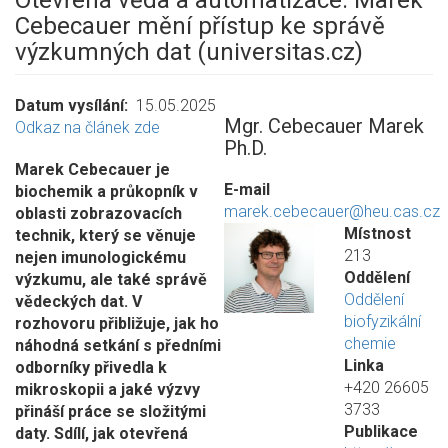
Otevřená věda a automatizace: Marek
Cebecauer mění přístup ke správě
výzkumných dat (universitas.cz)
Datum vysílání
15.05.2025
Mgr. Cebecauer Marek
Odkaz na článek zde
Ph.D.
Marek Cebecauer je
E-mail
biochemik a průkopník v
marek.cebecauer@heu.cas.cz
oblasti zobrazovacích
Místnost
technik, který se věnuje
213
nejen imunologickému
Oddělení
výzkumu, ale také správě
Oddělení
vědeckých dat. V
biofyzikální
rozhovoru přibližuje, jak ho
chemie
náhodná setkání s předními
Linka
odborníky přivedla k
+420 26605
mikroskopii a jaké výzvy
3733
přináší práce se složitými
Publikace
daty. Sdílí, jak otevřená