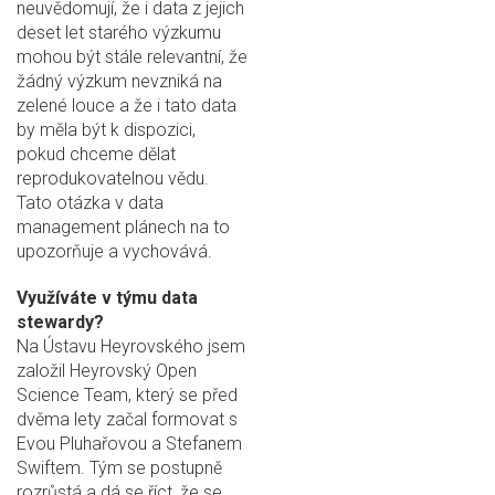
neuvědomují, že i data z jejich
deset let starého výzkumu
mohou být stále relevantní, že
žádný výzkum nevzniká na
zelené louce a že i tato data
by měla být k dispozici,
pokud chceme dělat
reprodukovatelnou vědu.
Tato otázka v data
management plánech na to
upozorňuje a vychovává.
Využíváte v týmu data
stewardy?
Na Ústavu Heyrovského jsem
založil Heyrovský Open
Science Team, který se před
dvěma lety začal formovat s
Evou Pluhařovou a Stefanem
Swiftem. Tým se postupně
rozrůstá a dá se říct, že se