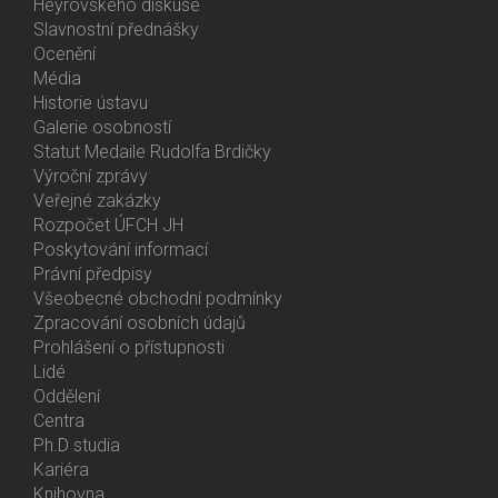
Heyrovského diskuse
Slavnostní přednášky
Ocenění
Média
Historie ústavu
Galerie osobností
Statut Medaile Rudolfa Brdičky
Výroční zprávy
Bottom
Veřejné zakázky
Menu
Rozpočet ÚFCH JH
About
Poskytování informací
Us
Právní předpisy
Všeobecné obchodní podmínky
Zpracování osobních údajů
Prohlášení o přístupnosti
Lidé
Bottom
Oddělení
Menu
Centra
Contacts
Ph.D studia
Kariéra
Knihovna