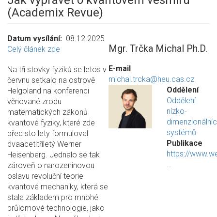
Jak vyprávět o kvantovém vesmíru
(Academix Revue)
Datum vysílání
08.12.2025
Mgr. Trčka Michal Ph.D.
Celý článek zde
E-mail
Na tři stovky fyziků se letos v
michal.trcka@heu.cas.cz
červnu setkalo na ostrově
Oddělení
Helgoland na konferenci
Oddělení
věnované zrodu
nízko-
matematických zákonů
dimenzionální
kvantové fyziky, které zde
systémů
před sto lety formuloval
Publikace
dvaacetitříletý Werner
https://www.w
Heisenberg. Jednalo se tak
…
zároveň o narozeninovou
oslavu revoluční teorie
kvantové mechaniky, která se
stala základem pro mnohé
průlomové technologie, jako