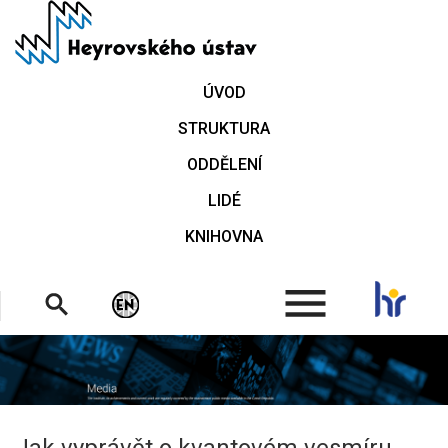
Přejít
k
hlavnímu
obsahu
ÚVOD
STRUKTURA
ODDĚLENÍ
LIDÉ
KNIHOVNA
.