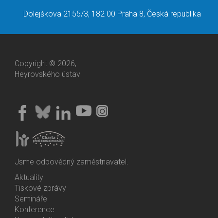
Dolejškova 2155/3, 182 00 Praha 8, Česká republika
Copyright © 2026,
Heyrovského ústav
Jsme odpovědný zaměstnavatel.
Aktuality
Bottom
Tiskové zprávy
Menu
Semináře
Activities
Konference