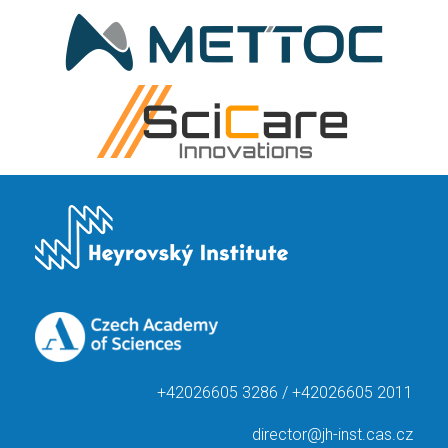
+42026605 3286 / +42026605 2011
director@jh-inst.cas.cz