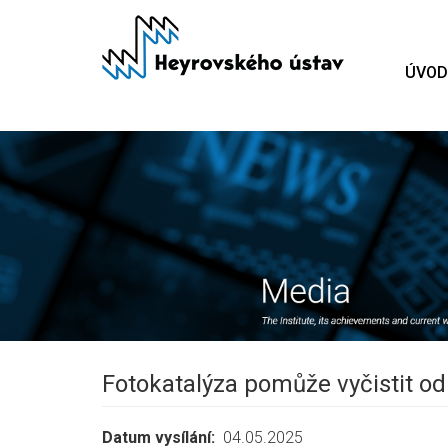
Přejít
k
hlavnímu
ÚVOD
obsahu
Fotokatalýza pomůže vyčistit od
Datum vysílání
04.05.2025