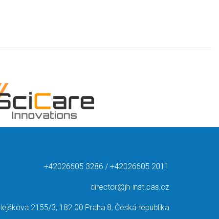
+42026605 3286 / +42026605 2011
director@jh-inst.cas.cz
lejškova 2155/3, 182 00 Praha 8, Česká republika