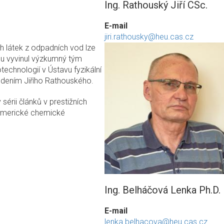
Ing. Rathouský Jiří CSc.
E-mail
jiri.rathousky@heu.cas.cz
ch látek z odpadních vod lze
du vyvinul výzkumný tým
echnologií v Ústavu fyzikální
dením Jiřího Rathouského.
érii článků v prestižních
 Americké chemické
Ing. Belháčová Lenka Ph.D.
E-mail
lenka.belhacova@heu.cas.cz